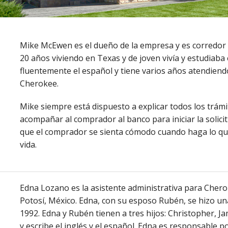
Mike McEwen es el dueño de la empresa y es corredor l
20 años viviendo en Texas y de joven vivía y estudiaba
fluentemente el español y tiene varios años atendien
Cherokee.
Mike siempre está dispuesto a explicar todos los trám
acompañar al comprador al banco para iniciar la solic
que el comprador se sienta cómodo cuando haga lo q
vida.
Edna Lozano es la asistente administrativa para Cherok
Potosí, México. Edna, con su esposo Rubén, se hizo un
1992. Edna y Rubén tienen a tres hijos: Christopher, Ja
y escribe el inglés y el español. Edna es responsable p