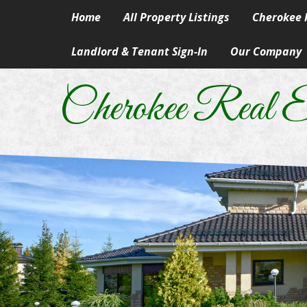
Home
All Property Listings
Cherokee R
Landlord & Tenant Sign-In
Our Company
Homes in 
Our Skills & Ser
Rural & Su
Cherokee Real E
Our People
Lake Prope
Our Principles
Land
A Career In Real
Lots
Real Estate Artic
Commercial
Information Abo
Manufactur