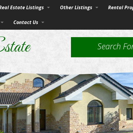
eal Estate Listings
Other Listings
Rental Pro
Town
Contact Us
Residential Homes
Our Propert
vices
burban Homes, Farms & Ranches
By Phone, Mail, or Email
Residential Lots
Application
state
Search Fo
rty
Farms and Ranches
Property Ma
Land / Lots
 Estate
Rural Acreage
les
 & Investment
Commercial Properties
ut Brokerage Services
ed Housing & Homes to Be Moved