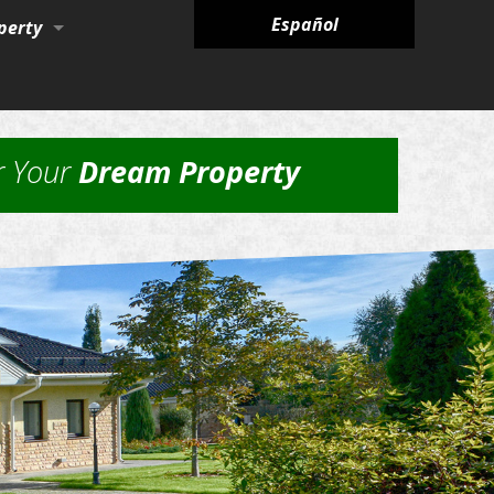
Español
perty
ies
r Your
Dream Property
nagement Services